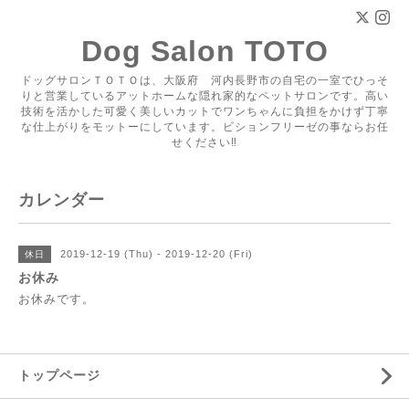
Dog Salon TOTO
ドッグサロンＴＯＴＯは、大阪府 河内長野市の自宅の一室でひっそ
りと営業しているアットホームな隠れ家的なペットサロンです。高い
技術を活かした可愛く美しいカットでワンちゃんに負担をかけず丁寧
な仕上がりをモットーにしています。ビションフリーゼの事ならお任
せください‼
カレンダー
2019-12-19 (Thu) - 2019-12-20 (Fri)
休日
お休み
お休みです。
トップページ