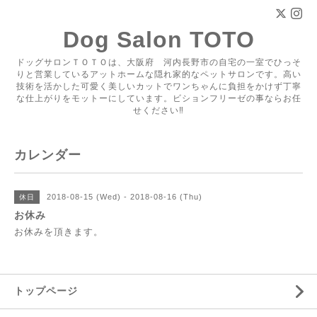
Dog Salon TOTO
ドッグサロンＴＯＴＯは、大阪府 河内長野市の自宅の一室でひっそ
りと営業しているアットホームな隠れ家的なペットサロンです。高い
技術を活かした可愛く美しいカットでワンちゃんに負担をかけず丁寧
な仕上がりをモットーにしています。ビションフリーゼの事ならお任
せください‼
カレンダー
2018-08-15 (Wed) - 2018-08-16 (Thu)
休日
お休み
お休みを頂きます。
トップページ