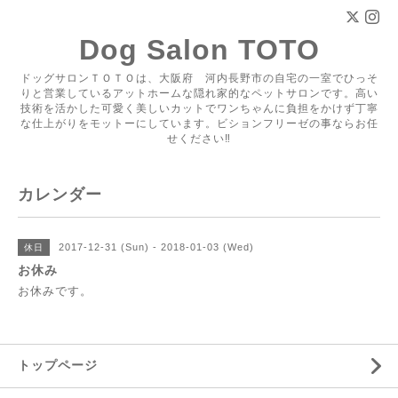
Dog Salon TOTO
ドッグサロンＴＯＴＯは、大阪府 河内長野市の自宅の一室でひっそ
りと営業しているアットホームな隠れ家的なペットサロンです。高い
技術を活かした可愛く美しいカットでワンちゃんに負担をかけず丁寧
な仕上がりをモットーにしています。ビションフリーゼの事ならお任
せください‼
カレンダー
2017-12-31 (Sun) - 2018-01-03 (Wed)
休日
お休み
お休みです。
トップページ