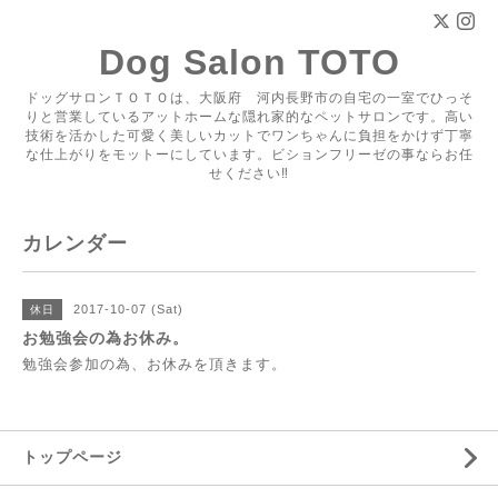
Dog Salon TOTO
ドッグサロンＴＯＴＯは、大阪府 河内長野市の自宅の一室でひっそ
りと営業しているアットホームな隠れ家的なペットサロンです。高い
技術を活かした可愛く美しいカットでワンちゃんに負担をかけず丁寧
な仕上がりをモットーにしています。ビションフリーゼの事ならお任
せください‼
カレンダー
2017-10-07 (Sat)
休日
お勉強会の為お休み。
勉強会参加の為、お休みを頂きます。
トップページ