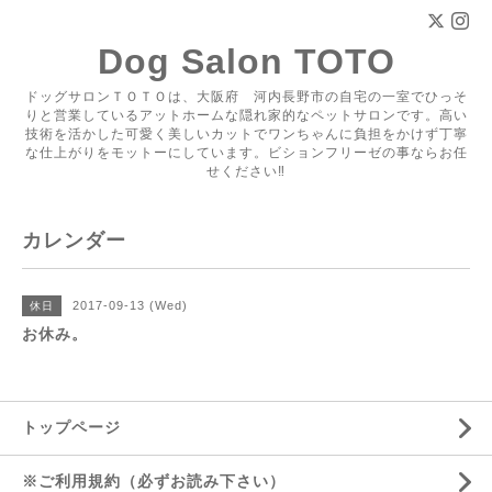
Dog Salon TOTO
ドッグサロンＴＯＴＯは、大阪府 河内長野市の自宅の一室でひっそ
りと営業しているアットホームな隠れ家的なペットサロンです。高い
技術を活かした可愛く美しいカットでワンちゃんに負担をかけず丁寧
な仕上がりをモットーにしています。ビションフリーゼの事ならお任
せください‼
カレンダー
2017-09-13 (Wed)
休日
お休み。
トップページ
※ご利用規約（必ずお読み下さい）